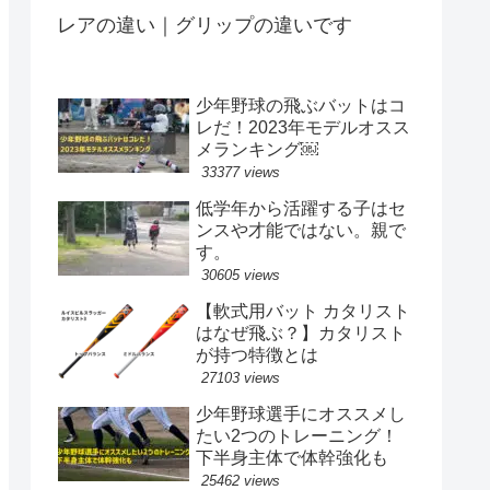
レアの違い｜グリップの違いです
少年野球の飛ぶバットはコ
レだ！2023年モデルオスス
メランキング￼
33377 views
低学年から活躍する子はセ
ンスや才能ではない。親で
す。
30605 views
【軟式用バット カタリスト
はなぜ飛ぶ？】カタリスト
が持つ特徴とは
27103 views
少年野球選手にオススメし
たい2つのトレーニング！
下半身主体で体幹強化も
25462 views