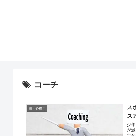
コーチ
ス
親・心構え
ス
少年
が減
年か