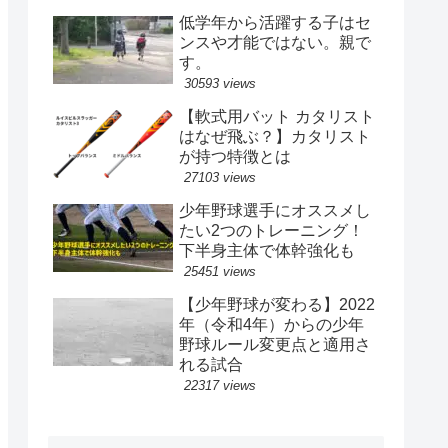
低学年から活躍する子はセ
ンスや才能ではない。親で
す。
30593 views
【軟式用バット カタリスト
はなぜ飛ぶ？】カタリスト
が持つ特徴とは
27103 views
少年野球選手にオススメし
たい2つのトレーニング！
下半身主体で体幹強化も
25451 views
【少年野球が変わる】2022
年（令和4年）からの少年
野球ルール変更点と適用さ
れる試合
22317 views