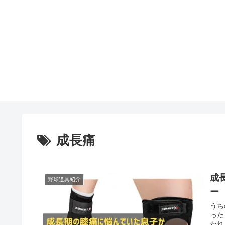
成長痛
成
野球道具紹介
ー
うち
った
われ