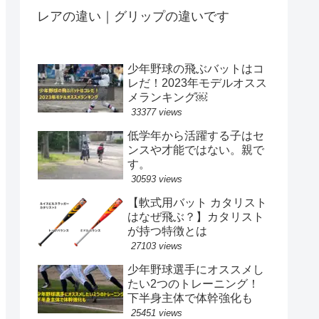
レアの違い｜グリップの違いです
少年野球の飛ぶバットはコ
レだ！2023年モデルオスス
メランキング￼
33377 views
低学年から活躍する子はセ
ンスや才能ではない。親で
す。
30593 views
【軟式用バット カタリスト
はなぜ飛ぶ？】カタリスト
が持つ特徴とは
27103 views
少年野球選手にオススメし
たい2つのトレーニング！
下半身主体で体幹強化も
25451 views