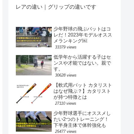
レアの違い｜グリップの違いです
少年野球の飛ぶバットはコ
レだ！2023年モデルオスス
メランキング￼
33379 views
低学年から活躍する子はセ
ンスや才能ではない。親で
す。
30628 views
【軟式用バット カタリスト
はなぜ飛ぶ？】カタリスト
が持つ特徴とは
27110 views
少年野球選手にオススメし
たい2つのトレーニング！
下半身主体で体幹強化も
25477 views