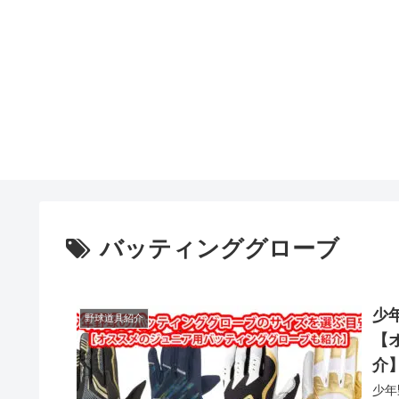
バッティンググローブ
少
野球道具紹介
【
介
少年