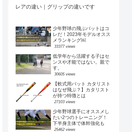
レアの違い｜グリップの違いです
少年野球の飛ぶバットはコ
レだ！2023年モデルオスス
メランキング￼
33377 views
低学年から活躍する子はセ
ンスや才能ではない。親で
す。
30605 views
【軟式用バット カタリスト
はなぜ飛ぶ？】カタリスト
が持つ特徴とは
27103 views
少年野球選手にオススメし
たい2つのトレーニング！
下半身主体で体幹強化も
25462 views