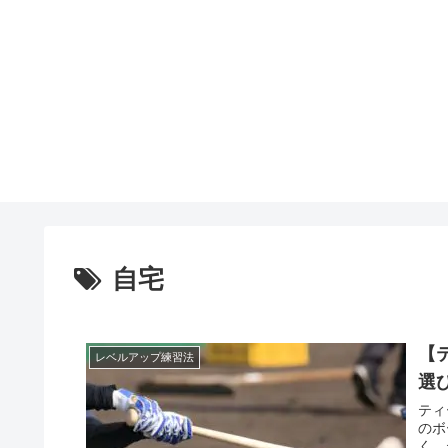
自宅
【
レベルアップ練習法
選
ティ
のボ
く、