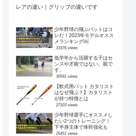
レアの違い｜グリップの違いです
少年野球の飛ぶバットはコ
レだ！2023年モデルオスス
メランキング￼
33376 views
低学年から活躍する子はセ
ンスや才能ではない。親で
す。
30591 views
【軟式用バット カタリスト
はなぜ飛ぶ？】カタリスト
が持つ特徴とは
27103 views
少年野球選手にオススメし
たい2つのトレーニング！
下半身主体で体幹強化も
25451 views