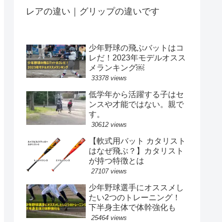
レアの違い｜グリップの違いです
少年野球の飛ぶバットはコ
レだ！2023年モデルオスス
メランキング￼
33378 views
低学年から活躍する子はセ
ンスや才能ではない。親で
す。
30612 views
【軟式用バット カタリスト
はなぜ飛ぶ？】カタリスト
が持つ特徴とは
27107 views
少年野球選手にオススメし
たい2つのトレーニング！
下半身主体で体幹強化も
25464 views