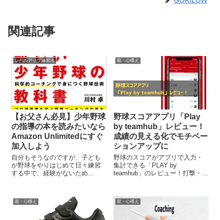
関連記事
レベルアップ練習法
親・心構え
【お父さん必見】少年野球
野球スコアアプリ「Play
の指導の本を読みたいなら
by teamhub」レビュー！
Amazon Unlimitedにすぐ
成績の見える化でモチベー
加入しよう
ションアップに
自分もそうなのですが、子ども
野球のスコアがアプリで入力・
が野球をやりはじめて日々練習
集計できる「PLAY by
する中で、経験がないため...
teamhub」のレビュー！打撃・守
備・投手成績の項目を紹介
親・心構え
親・心構え