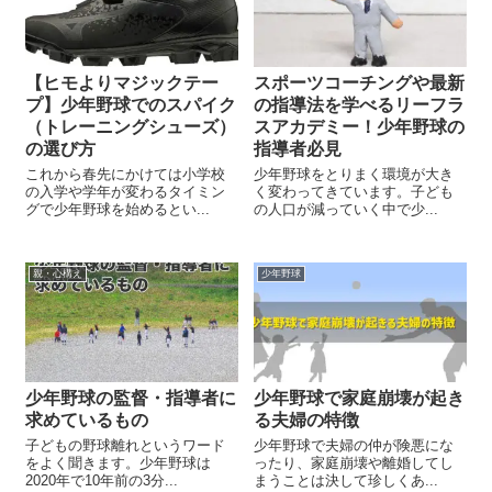
【ヒモよりマジックテー
スポーツコーチングや最新
プ】少年野球でのスパイク
の指導法を学べるリーフラ
（トレーニングシューズ）
スアカデミー！少年野球の
の選び方
指導者必見
これから春先にかけては小学校
少年野球をとりまく環境が大き
の入学や学年が変わるタイミン
く変わってきています。子ども
グで少年野球を始めるとい...
の人口が減っていく中で少...
親・心構え
少年野球
少年野球の監督・指導者に
少年野球で家庭崩壊が起き
求めているもの
る夫婦の特徴
子どもの野球離れというワード
少年野球で夫婦の仲が険悪にな
をよく聞きます。少年野球は
ったり、家庭崩壊や離婚してし
2020年で10年前の3分...
まうことは決して珍しくあ...