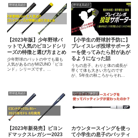
野球道具紹介
野球道具紹介
【2023年版】少年野球バ
【小学生の野球肘予防に】
ットで人気のビヨンドシリ
ブレイスレボ投球サポータ
ーズの特徴と選び方まとめ
ーを使ってみたら肘があが
るようになった話
少年野球のバットの中でも最も
人気があるのがMIZUNO「ビヨ
うちの息子、わりと体の成長が
ンド」シリーズです。...
早くて体も大きい方なのです
が、5年生の秋ころからそれ...
野球道具紹介
レベルアップ練習法
【2023年新発売】ビヨン
カウンタースイングを使っ
ドマックスレガシー2023
て小学生の息子のバッティ