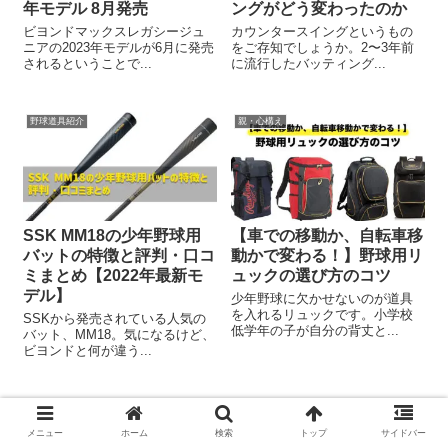
年モデル 8月発売
ングがどう変わったのか
ビヨンドマックスレガシージュ
カウンタースイングというもの
ニアの2023年モデルが6月に発売
をご存知でしょうか。2〜3年前
されるということで...
に流行したバッティング...
野球道具紹介
親・心構え
SSK MM18の少年野球用
【車での移動か、自転車移
バットの特徴と評判・口コ
動かで変わる！】野球用リ
ミまとめ【2022年最新モ
ュックの選び方のコツ
デル】
少年野球に欠かせないのが道具
を入れるリュックです。小学校
SSKから発売されている人気の
低学年の子が自分の背丈と...
バット、MM18。気になるけど、
ビヨンドと何が違う...
メニュー
ホーム
検索
トップ
サイドバー