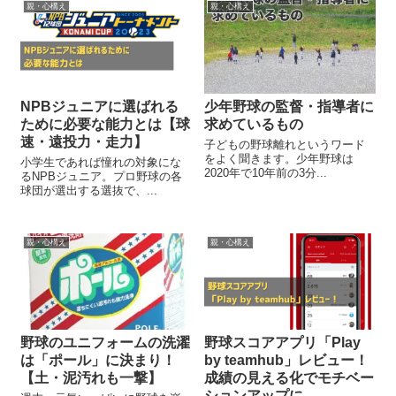
親・心構え
親・心構え
NPBジュニアに選ばれる
少年野球の監督・指導者に
ために必要な能力とは【球
求めているもの
速・遠投力・走力】
子どもの野球離れというワード
をよく聞きます。少年野球は
小学生であれば憧れの対象にな
2020年で10年前の3分...
るNPBジュニア。プロ野球の各
球団が選出する選抜で、...
親・心構え
親・心構え
野球のユニフォームの洗濯
野球スコアアプリ「Play
は「ポール」に決まり！
by teamhub」レビュー！
【土・泥汚れも一撃】
成績の見える化でモチベー
ションアップに