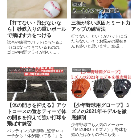
【打てない・飛ばないな
三振が多い原因とミート力
ら】砂鉄入りの重いボール
アップの練習法
で飛ばす力をつける
打てない、というかバットに当
たらない。そうお悩みの親御さ
試合や練習でバットに当たるよ
んも多いと思います。空振...
うにはなってきているものの、
ゴロや内野フライが多い…...
レベルアップ練習法
野球道具紹介
【体の開きを抑える】アウ
【少年野球用グローブ】ミ
トコースの置きティーで体
ズノの2021年モデルを徹
の開きを抑えて強い打球を
底解剖
飛ばす練習
少年野球でも人気のメーカー
「MIZUNO（ミズノ）」野球を
バッティング練習時に監督やコ
始めたばかりの子にも使...
ーチから「体が開いてる！」と