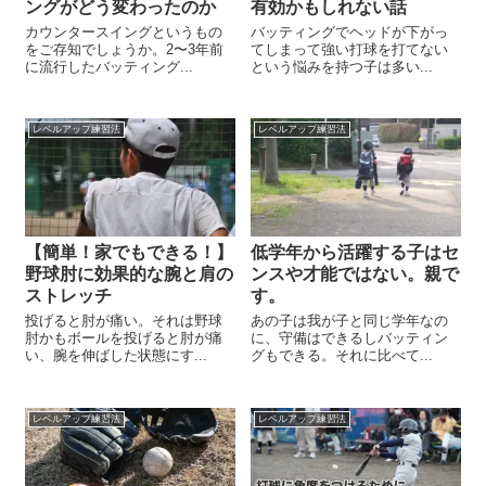
ングがどう変わったのか
有効かもしれない話
カウンタースイングというもの
バッティングでヘッドが下がっ
をご存知でしょうか。2〜3年前
てしまって強い打球を打てない
に流行したバッティング...
という悩みを持つ子は多い...
レベルアップ練習法
レベルアップ練習法
【簡単！家でもできる！】
低学年から活躍する子はセ
野球肘に効果的な腕と肩の
ンスや才能ではない。親で
ストレッチ
す。
投げると肘が痛い。それは野球
あの子は我が子と同じ学年なの
肘かもボールを投げると肘が痛
に、守備はできるしバッティン
い、腕を伸ばした状態にす...
グもできる。それに比べて...
レベルアップ練習法
レベルアップ練習法