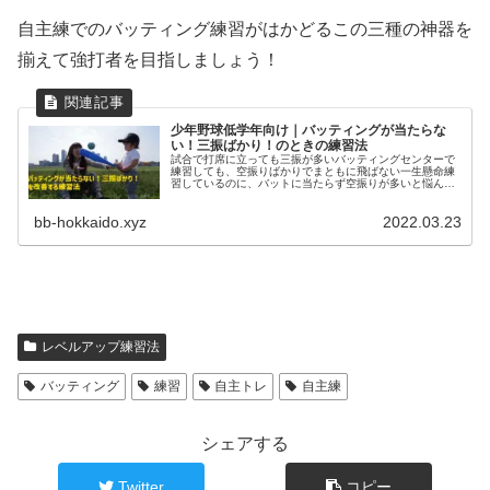
自主練でのバッティング練習がはかどるこの三種の神器を
揃えて強打者を目指しましょう！
少年野球低学年向け｜バッティングが当たらな
い！三振ばかり！のときの練習法
試合で打席に立っても三振が多いバッティングセンターで
練習しても、空振りばかりでまともに飛ばない一生懸命練
習しているのに、バットに当たらず空振りが多いと悩んで
いるお父さん・お母さんも多いのではないでしょうか。野
球を始めたばかりの子や試合経験が...
bb-hokkaido.xyz
2022.03.23
レベルアップ練習法
バッティング
練習
自主トレ
自主練
シェアする
Twitter
コピー