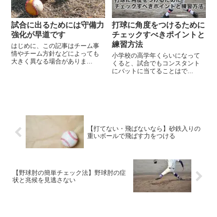
試合に出るためには守備力
打球に角度をつけるために
強化が早道です
チェックすべきポイントと
練習方法
はじめに、この記事はチーム事
情やチーム方針などによっても
小学校の高学年くらいになって
大きく異なる場合がありま...
くると、試合でもコンスタント
にバットに当てることはで...
【打てない・飛ばないなら】砂鉄入りの
重いボールで飛ばす力をつける
【野球肘の簡単チェック法】野球肘の症
状と兆候を見逃さない