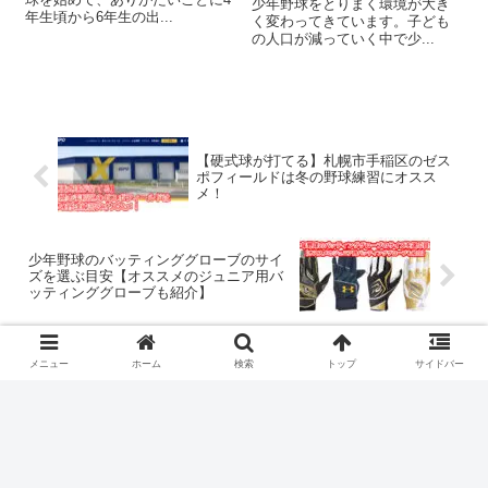
少年野球をとりまく環境が大き
年生頃から6年生の出...
く変わってきています。子ども
の人口が減っていく中で少...
【硬式球が打てる】札幌市手稲区のゼス
ポフィールドは冬の野球練習にオスス
メ！
少年野球のバッティンググローブのサイ
ズを選ぶ目安【オススメのジュニア用バ
ッティンググローブも紹介】
メニュー
ホーム
検索
トップ
サイドバー
コメント
コメントを書き込む