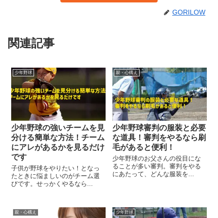
GORILOW
関連記事
少年野球
親・心構え
少年野球の強いチームを見
少年野球審判の服装と必要
分ける簡単な方法！チーム
な道具！審判をやるなら刷
にアレがあるかを見るだけ
毛があると便利！
です
少年野球のお父さんの役目にな
ることが多い審判。審判をやる
子供が野球をやりたい！となっ
にあたって、どんな服装を...
たときに悩ましいのがチーム選
びです。せっかくやるなら...
親・心構え
少年野球