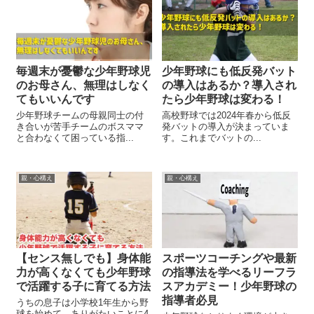
毎週末が憂鬱な少年野球児
少年野球にも低反発バット
のお母さん、無理はしなく
の導入はあるか？導入され
てもいいんです
たら少年野球は変わる！
少年野球チームの母親同士の付
高校野球では2024年春から低反
き合いが苦手チームのボスママ
発バットの導入が決まっていま
と合わなくて困っている指...
す。これまでバットの...
親・心構え
親・心構え
【センス無しでも】身体能
スポーツコーチングや最新
力が高くなくても少年野球
の指導法を学べるリーフラ
で活躍する子に育てる方法
スアカデミー！少年野球の
指導者必見
うちの息子は小学校1年生から野
球を始めて、ありがたいことに4