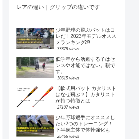
レアの違い｜グリップの違いです
少年野球の飛ぶバットはコ
レだ！2023年モデルオスス
メランキング￼
33378 views
低学年から活躍する子はセ
ンスや才能ではない。親で
す。
30615 views
【軟式用バット カタリスト
はなぜ飛ぶ？】カタリスト
が持つ特徴とは
27107 views
少年野球選手にオススメし
たい2つのトレーニング！
下半身主体で体幹強化も
25465 views