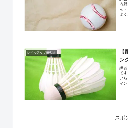
内野
ん・
よく
【
レベルアップ練習法
ン
練習
てす
いら
ィン
スポ