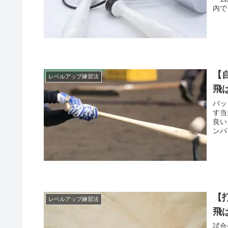
内で
【
レベルアップ練習法
飛
バッ
す当
良い
ンパ
【
レベルアップ練習法
飛
試合