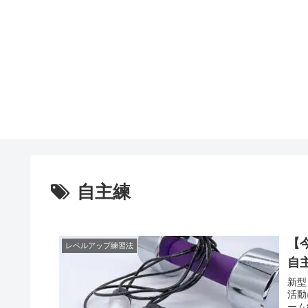
自主練
【
レベルアップ練習法
自
新型
活動
ーム