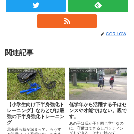
GORILOW
関連記事
レベルアップ練習法
レベルアップ練習法
【小学生向け下半身強化ト
低学年から活躍する子はセ
レーニング】なわとびは最
ンスや才能ではない。親で
強の下半身強化トレーニン
す。
グ
あの子は我が子と同じ学年なの
に、守備はできるしバッティン
北海道も秋が深まって、もうす
グもできる。それに比べて...