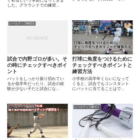
ぐ初雪という季節になってきま
した。グラウンドでの練習...
レベルアップ練習法
レベルアップ練習法
試合で内野ゴロが多い。そ
打球に角度をつけるために
の時にチェックすべきポイ
チェックすべきポイントと
ント
練習方法
バットをしっかり振り切れてい
小学校の高学年くらいになって
るか低学年だったり、試合の経
くると、試合でもコンスタント
験が少ない子だと試合にな...
にバットに当てることはで...
レベルアップ練習法
レベルアップ練習法