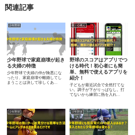
関連記事
少年野球
親・心構え
少年野球で家庭崩壊が起き
野球のスコアはアプリでつ
る夫婦の特徴
ける時代！初心者にも簡
単、無料で使えるアプリを
少年野球で夫婦の仲が険悪にな
ったり、家庭崩壊や離婚してし
紹介！
まうことは決して珍しくあ...
子どもが最近試合で全然打てな
い。調子が下がりっぱなし。打
てないから練習に熱を入れ...
少年野球
少年野球