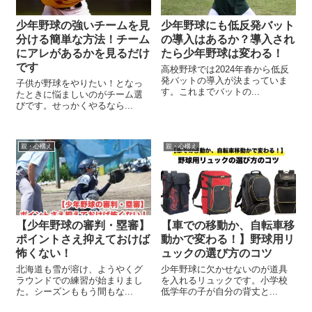
少年野球の強いチームを見
少年野球にも低反発バット
分ける簡単な方法！チーム
の導入はあるか？導入され
にアレがあるかを見るだけ
たら少年野球は変わる！
です
高校野球では2024年春から低反
発バットの導入が決まっていま
子供が野球をやりたい！となっ
す。これまでバットの...
たときに悩ましいのがチーム選
びです。せっかくやるなら...
親・心構え
親・心構え
【少年野球の審判・塁審】
【車での移動か、自転車移
ポイントさえ抑えておけば
動かで変わる！】野球用リ
怖くない！
ュックの選び方のコツ
北海道も雪が溶け、ようやくグ
少年野球に欠かせないのが道具
ラウンドでの練習が始まりまし
を入れるリュックです。小学校
た。シーズンももう間もな...
低学年の子が自分の背丈と...